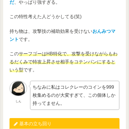
だ
、やっぱり強すぎる。
この特性考えた人どうかしてる(笑)
持ち物は、攻撃技の補助効果を受けない
おんみつマ
ント
です。
この
サーフゴーはHB特化で、攻撃を受けながらもわ
るだくみで特攻上昇させ相手をコテンパンにすると
いう型
です。
ちなみに私はコレクレーのコインを999
枚集めるのが大変すぎて、この個体しか
しん
持ってません。
基本の立ち回り