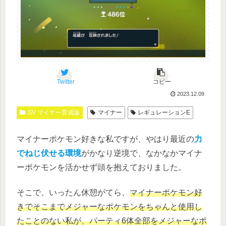
Twitter
コピー
2023.12.09
SV マイナー育成論
マイナー
レギュレーションE
マイナーポケモン好きな私ですが、やはり最近の
力
でねじ伏せる環境
がかなり逆境で、なかなかマイナ
ーポケモンを活かせず頭を抱えておりました。
そこで、いったん休憩がてら、
マイナーポケモン好
き
でそこまでメジャーなポケモンをちゃんと使用し
たことのない私
が、パーティ6体全部をメジャーなポ