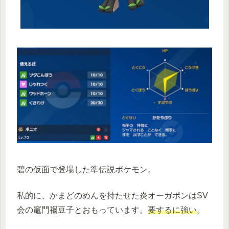
碧の仮面で登場した準伝説ポケモン。
私的に、かまどのめんを持たせた炎オーガポンはSV
会の竈門禰󠄀豆子とおもっています。
要するに強い
。