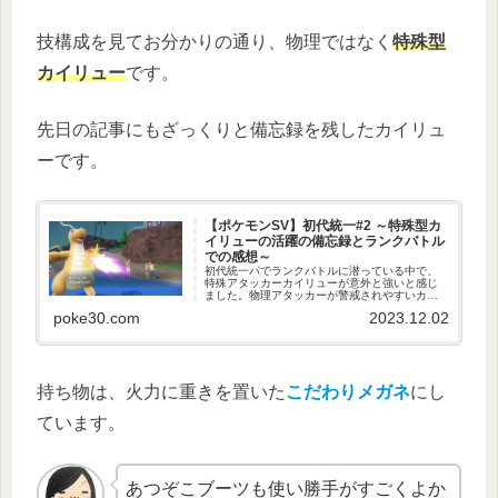
技構成を見てお分かりの通り、物理ではなく
特殊型
カイリュー
です。
先日の記事にもざっくりと備忘録を残したカイリュ
ーです。
【ポケモンSV】初代統一#2 ～特殊型カ
イリューの活躍の備忘録とランクバトル
での感想～
初代統一パでランクバトルに潜っている中で、
特殊アタッカーカイリューが意外と強いと感じ
ました。物理アタッカーが警戒されやすいカイ
リューですが、「特殊フルアタッカー型にする
poke30.com
2023.12.02
ことでカイリュー対策に選出されているポケモ
ンをカモりやすい！」ということで、今回は特
殊アタッカー型カイリューの型をざっくり備忘
録として残します。
持ち物は、火力に重きを置いた
こだわりメガネ
にし
ています。
あつぞこブーツも使い勝手がすごくよか