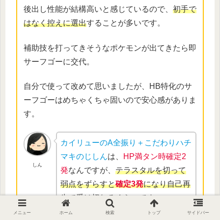
後出し性能が結構高いと感じているので、
初手で
はなく控えに選出
することが多いです。
補助技を打ってきそうなポケモンが出てきたら即
サーフゴーに交代。
自分で使って改めて思いましたが、HB特化のサ
ーフゴーはめちゃくちゃ固いので安心感がありま
す。
カイリューのA全振り＋こだわりハチ
マキのじしん
は、
HP満タン時確定2
しん
発
なんですが、
テラスタルを切って
弱点をずらすと
確定3発
になり自己再
生で受け切れる
くらいです。
メニュー
ホーム
検索
トップ
サイドバー