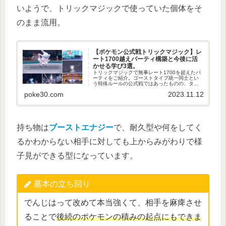
いようで、トリックマジックで使っていた個体をそ
のまま流用。
【ポケモン公式戦トリックマジック】レ
ート1700越えパーティ構築と今後に活
かせる学び3選。
トリックマジックで無事レート1700を超えたパ
ーティをご紹介。ゴーストタイプ統一同士とい
う特殊ルールの公式戦ではあったものの、タイ
プ統一パを作るうえでの考慮すべき点や、好き
poke30.com
2023.11.12
なポケモン・マイナーポケモンを使っての対戦
にあたり、今後の対戦に活かせそうな学びがた
くさんあったので、それを備忘録として残して
います。
持ち物は
ブーストエナジー
で、耐久型や何をしてく
るかわからない相手に対しても上からみがわりで様
子見ができる型になっています。
基本の立ち回り
でんじはって改めて本当強くて、相手を麻痺させ
ることで
後続のポケモンの積みの起点にもできま