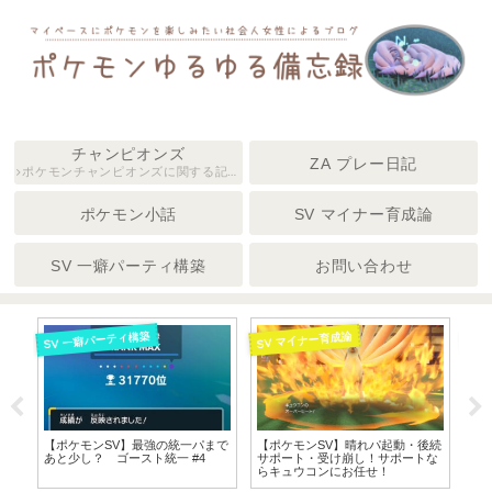
チャンピオンズ
ZA プレー日記
ポケモンチャンピオンズに関する記事
をまとめています。
ポケモン小話
SV マイナー育成論
SV 一癖パーティ構築
お問い合わせ
SV 一癖パーティ構築
SV マイナー育成論
SV
愛さ
【ポケモンSV】最強の統一パまで
【ポケモンSV】晴れパ起動・後続
【ポ
型
あと少し？ ゴースト統一 #4
サポート・受け崩し！サポートな
の
らキュウコンにお任せ！