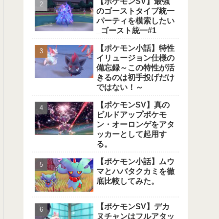
【ポケモンSV】最強
のゴーストタイプ統一
パーティを模索したい
_ゴースト統一#1
【ポケモン小話】特性
イリュージョン仕様の
備忘録～この特性が活
きるのは初手投げだけ
ではない！～
【ポケモンSV】真の
ビルドアップポケモ
ン・オーロンゲをアタ
ッカーとして起用す
る。
【ポケモン小話】ムウ
マとハバタクカミを徹
底比較してみた。
【ポケモンSV】デカ
ヌチャンはフルアタッ