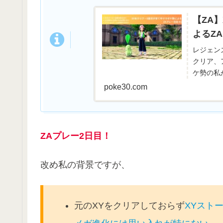
【ZA
よるZA
レジェン
クリア、
ケ勢の私
記を始め
poke30.com
るとどの
ZAプレー2日目！
改め私の背景ですが、
元のXYをクリアしておらず
XYスト