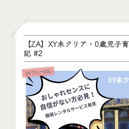
【ZA】XY未クリア・0歳児子
記 #2
ZA プレー日記