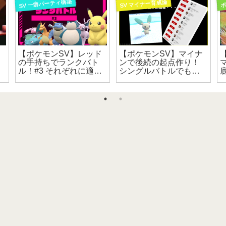
SV 一癖パーティ構築
SV マイナー育成論
ポ
【ポケモンSV】レッド
【ポケモンSV】マイナ
の手持ちでランクバト
ンで後続の起点作り！
ル！#3 それぞれに適し
シングルバトルでも活
た型について。
躍できる応援ポケモン
の備忘録。