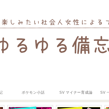
記
ポケモン小話
SV マイナー育成論
SV