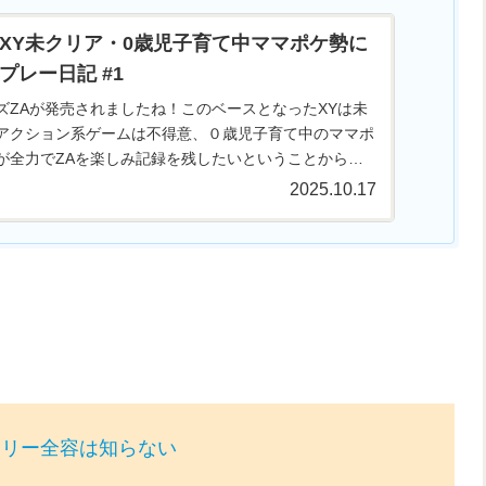
】XY未クリア・0歳児子育て中ママポケ勢に
プレー日記 #1
ズZAが発売されましたね！このベースとなったXYは未
アクション系ゲームは不得意、０歳児子育て中のママポ
が全力でZAを楽しみ記録を残したいということから日
ました。このような背景を持った人間がZAをプレーす
2025.10.17
ような感想を抱くのか、お気軽にお読みくださいませ。
ーリー全容は知らない