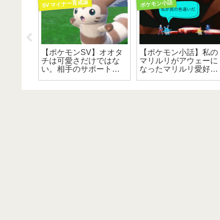
SV マイナー育成論
ポケモン小話
】最強の
【ポケモンSV】オオタ
【ポケモン小話】私の
統一パ
チは可愛さだけではな
マリルリがアウェーに
たい_ゴ
い。相手のサポート型
なったマリルリ愛好会
を崩すトリック型オオ
(？)テラレイド
タチは強い。