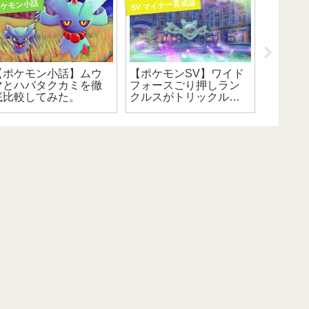
SV マイナー育成論
SV マイナ
ケモン小話
【ポケモン小話】ムウ
【ポケモンSV】ワイド
【ポケ
マとハバタクカミを徹
フォースごり押しラン
を背負
底比較してみた。
クルスがトリックルー
ズマの
ムアタッカーに最適！
押し付
～